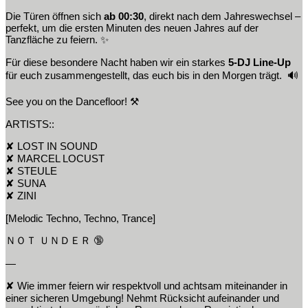
Die Türen öffnen sich
ab 00:30
, direkt nach dem Jahreswechsel –
perfekt, um die ersten Minuten des neuen Jahres auf der
Tanzfläche zu feiern. ✨
Für diese besondere Nacht haben wir ein starkes
5-DJ Line-Up
für euch zusammengestellt, das euch bis in den Morgen trägt. 🔊
See you on the Dancefloor! ⚒️
ARTISTS::
✘ LOST IN SOUND
✘ MARCEL LOCUST
✘ STEULE
✘ SUNA
✘ ZINI
[Melodic Techno, Techno, Trance]
ＮＯＴ ＵＮＤＥＲ 🔞
—
✘ Wie immer feiern wir respektvoll und achtsam miteinander in
einer sicheren Umgebung! Nehmt Rücksicht aufeinander und