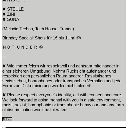
✘ STEULE
✘ ZINI
✘ SUNA
(Melodic Techno, Tech House, Trance)
Birthday Special: Shots für 1€ bis 1Uhr! 🎂
ＮＯＴ ＵＮＤＥＲ 🔞
—
✘ Wie immer feiern wir respektvoll und achtsam miteinander in
einer sicheren Umgebung! Nehmt Rücksicht aufeinander und
respektiert den persönlichen Raum anderer. Rassistisches,
sexistisches, homophobes oder transphobes Verhalten und jede
Form von Diskriminierung werden nicht toleriert!
✘ Please respect everyone’s identity, act with consent and care.
We look forward to going mental with you in a safe environment,
racist, sexist, homophobic or transphobic behaviour and any form
of discrimination won’t be tolerated!
Tickets