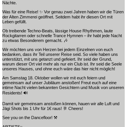
Nächte.
Was für eine Reise! ✨ Vor genau zwei Jahren haben wir die Türen
der Alten Zimmerei geöffnet. Seitdem habt ihr diesen Ort mit
Leben gefüllt.
Ob treibende Techno-Beats, lässige House Rhythmen, laute
Rockgitarren oder schnelle Trance Hymnen – ihr habt jede Nacht
zu etwas Besonderem gemacht. 🎶
Wir möchten uns von Herzen bei jedem Einzelnen von euch
bedanken, dass ihr Teil unserer Reise seid. So viele haben uns
unterstützt, mit uns getanzt und gefeiert. Ihr seid der Grund,
warum dieser Ort viel mehr als nur ein Club ist. Ihr seid die Seele
unseres Hauses, und ohne euch wäre das hier nicht möglich!
Am Samstag 18. Oktober wollen wir mit euch feiern und
gemeinsam auf unser Jubiläum anstoßen! Freut euch auf eine
intime Nacht vielen bekannten Gesichtern und Musik von unseren
Residents! 🔊
Damit wir gemeinsam anstoßen können, hauen wir alle Luft und
Jägi Shots bis 1 Uhr für 1€ raus! 🥂 Cheers!
See you on the Dancefloor! ⚒️
ARTISTS::..